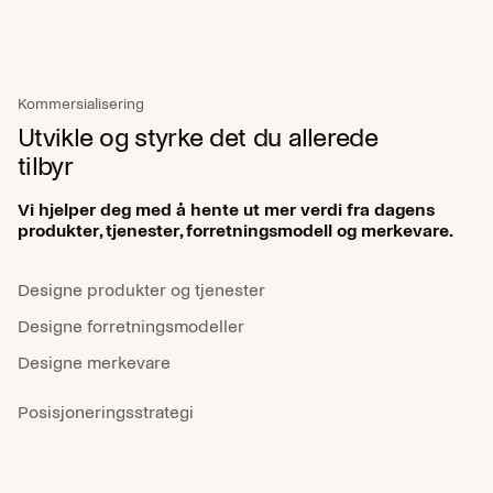
© Kadabra
Finn oss
Kommersialisering
Utvikle og styrke det du allerede
Ferjemannsveien 2,
7042 Trondheim
tilbyr
Kontakt oss
Vi hjelper deg med å hente ut mer verdi fra dagens
produkter, tjenester, forretningsmodell og merkevare.
abra@kadabra.com
+47 93 00 24 30
Designe produkter og tjenester
Følg oss
Designe forretningsmodeller
Designe merkevare
LinkedIn
Instagram
Posisjoneringsstrategi
Forretningsstrategi